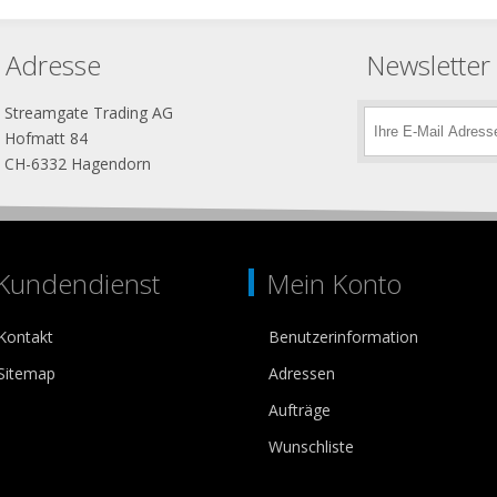
Adresse
Newsletter
Streamgate Trading AG
Hofmatt 84
CH-6332 Hagendorn
Kundendienst
Mein Konto
Kontakt
Benutzerinformation
Sitemap
Adressen
Aufträge
Wunschliste