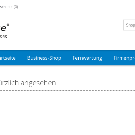
chliste
(0)
artseite
Business-Shop
Fernwartung
Firmenpro
ürzlich angesehen